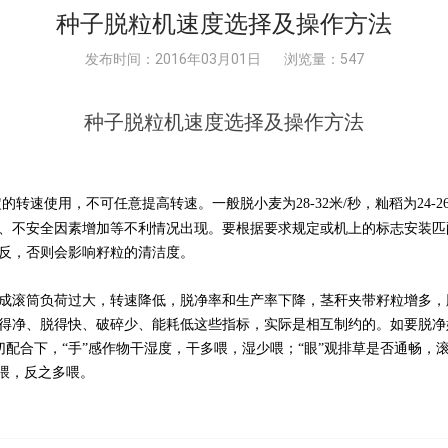
种子脱粒机速度选择及操作方法
发布时间：2016年03月01日
浏览量：547
种子脱粒机速度选择及操作方法
速使用，不可任意提高转速。一般脱小麦为28-32米/秒，籼稻为24-26
、不安全因素增加等不利情况出现。要根据要求规定或机上的标志安装匹
反，否则会影响籽粒的清洁度。
成滚筒负荷过大，转速降低，脱净率和生产率下降，茎秆夹带籽粒增多，
得净、脱得快、破碎少、能耗低这些指标，实际是相互制约的。如要脱净
的密切配合下，“手”感作物干湿度，干多喂，湿少喂；“眼”观排草是否通畅
喂，反之多喂。