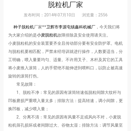
脱粒机厂家
发布时间：2014年07月10日
浏览量：2556
种子脱粒机
厂家**
卫辉市李源屯镇鑫科机械厂
，今天我们将
为大家介绍的是
小麦脱粒机
故障排除及安全使用请关注。
小麦脱粒机的安全装置要齐全且传动部分要有安全防护罩。电机
与脱粒机要相匹配，严禁未经培训就进行操作，人数要适当，分
工明确，喂入量要均匀、适量。不许用叉子、木杆及其它的工具
将小麦推入滚筒，人的手臂绝不能伸进到喂料口，以防止被高速
旋转的滚筒打伤。
常见故障：
1、脱粒不净：常见的原因有滚筒转速低脱粒间隙大纹杆与
凹板磨损严重喂入量太多；排除方法：提高转速，调小间隙，更
换凹板，减少喂入量；
2、分离不清：常见的原因有风量不足或风向不对，小麦脱
粒机筛孔损坏或者间隙过大、谷物太湿；排除方法：调节风量至